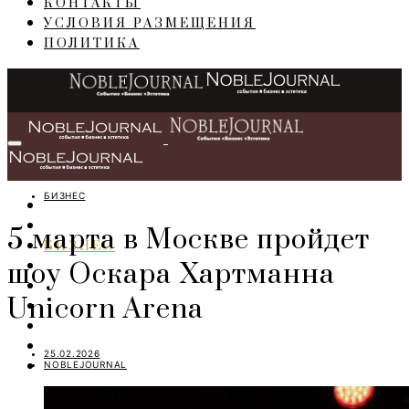
КОНТАКТЫ
УСЛОВИЯ РАЗМЕЩЕНИЯ
ПОЛИТИКА
БИЗНЕС
ГЛАВНАЯ
СОБЫТИЯ
5 марта в Москве пройдет
БИЗНЕС
шоу Оскара Хартманна
ПЕРСОНЫ
ИНТЕРЬЕР
Unicorn Arena
LIFESTYLE
IT
ART
25.02.2026
NOBLEJOURNAL
TRAVEL