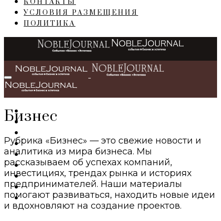
КОНТАКТЫ
УСЛОВИЯ РАЗМЕЩЕНИЯ
ПОЛИТИКА
Бизнес
ГЛАВНАЯ
СОБЫТИЯ
БИЗНЕС
Рубрика «Бизнес» — это свежие новости и
ПЕРСОНЫ
аналитика из мира бизнеса. Мы
ИНТЕРЬЕР
рассказываем об успехах компаний,
LIFESTYLE
инвестициях, трендах рынка и историях
IT
предпринимателей. Наши материалы
ART
помогают развиваться, находить новые идеи
TRAVEL
и вдохновляют на создание проектов.