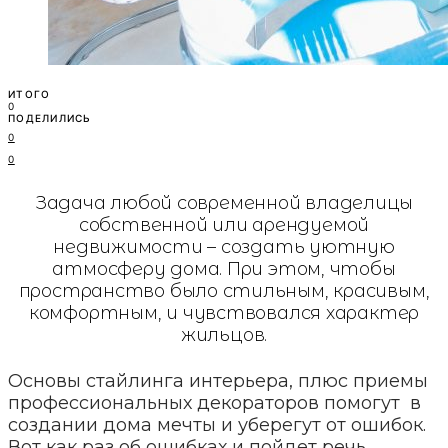
ИТОГО
0
ПОДЕЛИЛИСЬ
0
0
Задача любой современной владелицы
собственной или арендуемой
недвижимости – создать уютную
атмосферу дома. При этом, чтобы
пространство было стильным, красивым,
комфортным, и чувствовался характер
жильцов.
Основы стайлинга интерьера, плюс приемы
профессиональных декораторов помогут в
создании дома мечты и уберегут от ошибок.
Вот как раз об ошибках и пойдет речь,