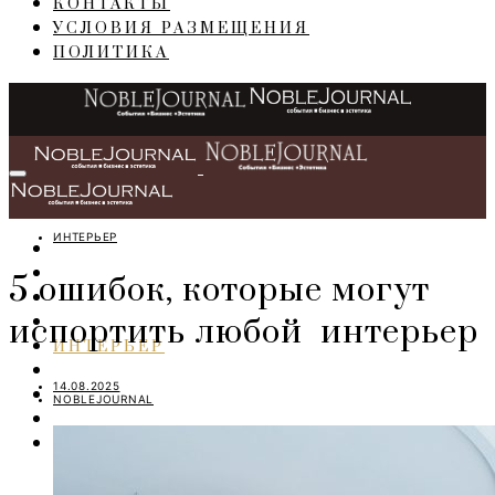
КОНТАКТЫ
УСЛОВИЯ РАЗМЕЩЕНИЯ
ПОЛИТИКА
ИНТЕРЬЕР
ГЛАВНАЯ
СОБЫТИЯ
5 ошибок, которые могут
БИЗНЕС
испортить любой интерьер
ПЕРСОНЫ
ИНТЕРЬЕР
LIFESTYLE
14.08.2025
IT
NOBLEJOURNAL
ART
TRAVEL