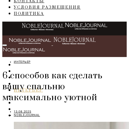
КОНТАКТЫ
УСЛОВИЯ РАЗМЕЩЕНИЯ
ПОЛИТИКА
ИНТЕРЬЕР
ГЛАВНАЯ
СОБЫТИЯ
6 способов как сделать
БИЗНЕС
вашу спальню
ПЕРСОНЫ
ИНТЕРЬЕР
максимально уютной
LIFESTYLE
IT
ART
13.08.2025
NOBLEJOURNAL
TRAVEL