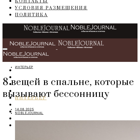
КОНТАКТЫ
УСЛОВИЯ РАЗМЕЩЕНИЯ
ПОЛИТИКА
ИНТЕРЬЕР
ГЛАВНАЯ
СОБЫТИЯ
8 вещей в спальне, которые
БИЗНЕС
вызывают бессонницу
ПЕРСОНЫ
ИНТЕРЬЕР
LIFESTYLE
14.08.2025
IT
NOBLEJOURNAL
ART
TRAVEL