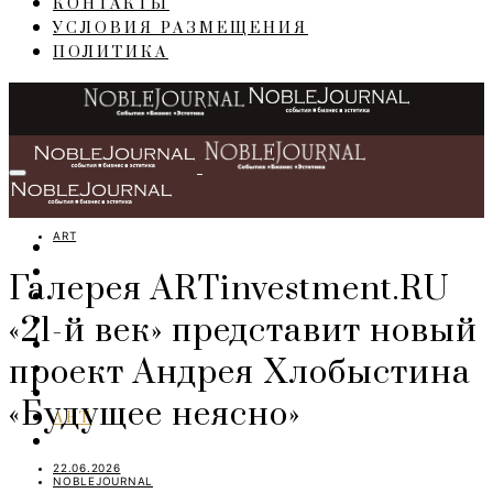
КОНТАКТЫ
УСЛОВИЯ РАЗМЕЩЕНИЯ
ПОЛИТИКА
ART
ГЛАВНАЯ
СОБЫТИЯ
Галерея ARTinvestment.RU
БИЗНЕС
«21-й век» представит новый
ПЕРСОНЫ
ИНТЕРЬЕР
проект Андрея Хлобыстина
LIFESTYLE
IT
«Будущее неясно»
ART
TRAVEL
22.06.2026
NOBLEJOURNAL