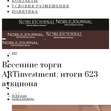
КОНТАКТЫ
УСЛОВИЯ РАЗМЕЩЕНИЯ
ПОЛИТИКА
ART
ГЛАВНАЯ
СОБЫТИЯ
Весенние торги
БИЗНЕС
ARTinvestment: итоги 623
ПЕРСОНЫ
ИНТЕРЬЕР
аукциона
LIFESTYLE
IT
ART
31.03.2026
NOBLEJOURNAL
TRAVEL