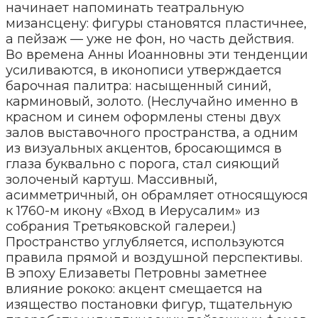
начинает напоминать театральную
мизансцену: фигуры становятся пластичнее,
а пейзаж — уже не фон, но часть действия.
Во времена Анны Иоанновны эти тенденции
усиливаются, в иконописи утверждается
барочная палитра: насыщенный синий,
карминовый, золото. (Неслучайно именно в
красном и синем оформлены стены двух
залов выставочного пространства, а одним
из визуальных акцентов, бросающимся в
глаза буквально с порога, стал сияющий
золоченый картуш. Массивный,
асимметричный, он обрамляет относящуюся
к 1760-м икону «Вход в Иерусалим» из
собрания Третьяковской галереи.)
Пространство углубляется, используются
правила прямой и воздушной перспективы.
В эпоху Елизаветы Петровны заметнее
влияние рококо: акцент смещается на
изящество постановки фигур, тщательную