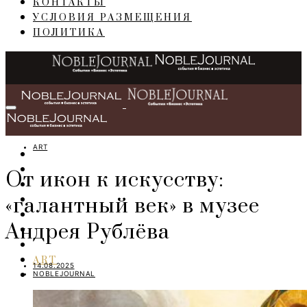
КОНТАКТЫ
УСЛОВИЯ РАЗМЕЩЕНИЯ
ПОЛИТИКА
ART
ГЛАВНАЯ
СОБЫТИЯ
От икон к искусству:
БИЗНЕС
«галантный век» в музее
ПЕРСОНЫ
ИНТЕРЬЕР
Андрея Рублёва
LIFESTYLE
IT
ART
14.08.2025
NOBLEJOURNAL
TRAVEL