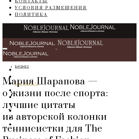
КОНТАКТЫ
УСЛОВИЯ РАЗМЕЩЕНИЯ
ПОЛИТИКА
БИЗНЕС
ГЛАВНАЯ
СОБЫТИЯ
Мария Шарапова —
БИЗНЕС
о жизни после спорта:
ПЕРСОНЫ
ИНТЕРЬЕР
лучшие цитаты
LIFESTYLE
IT
из авторской колонки
ART
TRAVEL
теннисистки для The