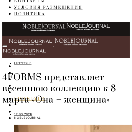
КОНТАКТЫ
УСЛОВИЯ РАЗМЕЩЕНИЯ
ПОЛИТИКА
LIFESTYLE
ГЛАВНАЯ
СОБЫТИЯ
4FORMS представляет
БИЗНЕС
весеннюю коллекцию к 8
ПЕРСОНЫ
ИНТЕРЬЕР
марта «Она – женщина»
LIFESTYLE
IT
ART
12.03.2026
NOBLEJOURNAL
TRAVEL