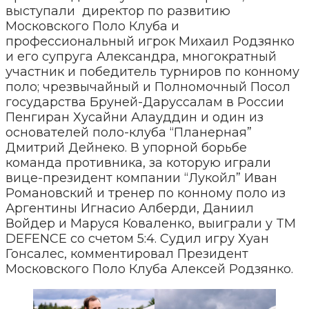
выступали директор по развитию
Московского Поло Клуба и
профессиональный игрок Михаил Родзянко
и его супруга Александра, многократный
участник и победитель турниров по конному
поло; чрезвычайный и Полномочный Посол
государства Бруней-Даруссалам в России
Пенгиран Хусайни Алауддин и один из
основателей поло-клуба “Планерная”
Дмитрий Дейнеко. В упорной борьбе
команда противника, за которую играли
вице-президент компании “Лукойл” Иван
Романовский и тренер по конному поло из
Аргентины Игнасио Алберди, Даниил
Войдер и Маруся Коваленко, выиграли у TM
DEFENCE со счетом 5:4. Судил игру Хуан
Гонсалес, комментировал Президент
Московского Поло Клуба Алексей Родзянко.