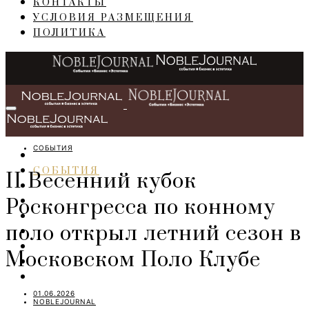
КОНТАКТЫ
УСЛОВИЯ РАЗМЕЩЕНИЯ
ПОЛИТИКА
СОБЫТИЯ
ГЛАВНАЯ
СОБЫТИЯ
II Весенний кубок
БИЗНЕС
Росконгресса по конному
ПЕРСОНЫ
ИНТЕРЬЕР
поло открыл летний сезон в
LIFESTYLE
IT
Московском Поло Клубе
ART
TRAVEL
01.06.2026
NOBLEJOURNAL