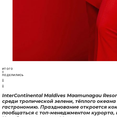
ИТОГО
0
ПОДЕЛИЛИСЬ
0
0
InterContinental Maldives Maamunagau Res
среди тропической зелени, тёплого океан
гастрономию. Празднование откроется кок
пообщаться с топ-менеджментом курорта, 