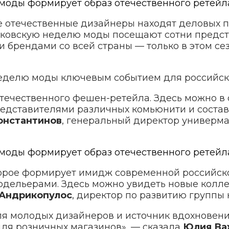
е отечественные дизайнеры находят деловых 
сковскую неделю моды посещают сотни предста
 брендами со всей страны — только в этом се
еделю моды ключевым событием для российско
течественного фешен-ретейла. Здесь можно в
редставителями различных комьюнити и состав
онстантинов
, генеральный директор универмаг
торое формирует имидж современной российск
дельерами. Здесь можно увидеть новые коллек
 Андрикопулос
, директор по развитию группы 
я молодых дизайнеров и источник вдохновени
для розничных магазинов», — сказала
Юлия Ва