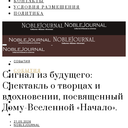
КОНТАКТЫ
УСЛОВИЯ РАЗМЕЩЕНИЯ
ПОЛИТИКА
СОБЫТИЯ
ГЛАВНАЯ
СОБЫТИЯ
Сигнал из будущего:
БИЗНЕС
Спектакль о творцах и
ПЕРСОНЫ
ИНТЕРЬЕР
вдохновении, посвященный
LIFESTYLE
IT
Дому-Вселенной «Начало».
ART
TRAVEL
21.05.2026
NOBLEJOURNAL