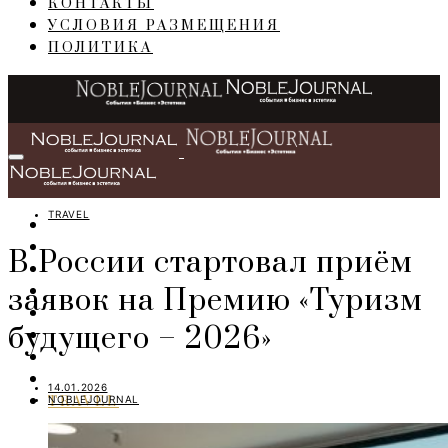
КОНТАКТЫ
УСЛОВИЯ РАЗМЕЩЕНИЯ
ПОЛИТИКА
TRAVEL
ГЛАВНАЯ
СОБЫТИЯ
В России стартовал приём
БИЗНЕС
заявок на Премию «Туризм
ПЕРСОНЫ
ИНТЕРЬЕР
будущего – 2026»
LIFESTYLE
IT
ART
14.01.2026
NOBLEJOURNAL
TRAVEL