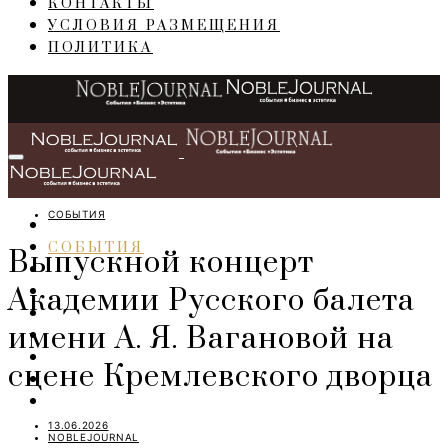
КОНТАКТЫ
УСЛОВИЯ РАЗМЕЩЕНИЯ
ПОЛИТИКА
СОБЫТИЯ
ГЛАВНАЯ
СОБЫТИЯ
Выпускной концерт
БИЗНЕС
Академии Русского балета
ПЕРСОНЫ
ИНТЕРЬЕР
имени А. Я. Вагановой на
LIFESTYLE
IT
сцене Кремлевского дворца
ART
TRAVEL
13.06.2026
NOBLEJOURNAL