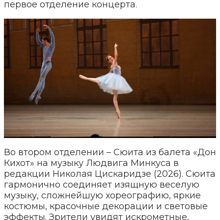
первое отделение концерта.
Во втором отделении – Сюита из балета «Дон
Кихот» на музыку Людвига Минкуса в
редакции Николая Цискаридзе (2026). Сюита
гармонично соединяет изящную веселую
музыку, сложнейшую хореографию, яркие
костюмы, красочные декорации и световые
эффекты. Зрители увидят искрометные,